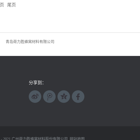
工艺是先进飞机研制的关键技术之一。随着新
页
尾页
结构用蜂窝夹层结构在蜂窝类型、规格（容重
性、自粘性、悬垂性） 及面板厚度、胶膜选
特性与成型工艺、性能和成本有着密切关
满足强度要求的情况下使结构尽可能轻，这一
受拉伸载荷和压缩载荷，以及剪切、扭转、弯
设计中使用了纵向加强件和增稳桁条、翼肋和
青岛荷力胜蜂窝材料有限公司
会带来结构增重问题。提高结构比刚度的有效
夹层结构具有重量轻、强度刚度好，耐热、吸
在航空航天领域广泛应用。
分享到：
 - 2021
广州荷力胜蜂窝材料股份有限公司
网站地图