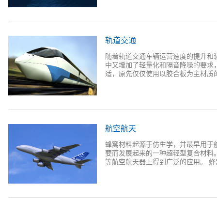
各种厚度尺寸；4、较高的减震性能
境友好和低碳排放。
质量轻、强度高、刚度大，多用作结
轨道交通
随着轨道交通车辆运营速度的提升和
中又增加了轻量化和隔音降噪的要求
适，原先仅仅使用以胶合板为主材质的
是在造型设计上还是在表面处理及性
于是，一大批替代的轻量化新材料应
点，且具有优良的隔音、隔热性能，
空吸附等方法覆贴装饰膜，装饰效果
航空航天
通车辆的内饰中得到了大量的应用，
及各种门板等。 以铝蜂窝地板为例
蜂窝材料起源于仿生学，并最早用于
板的重量约为1.5T，而一辆高速动车
要而发展起来的一种超轻型复合材料
重效果极为明显。
等航空航天器上得到广泛的应用。 蜂窝
通常是由比较薄的面板与比较厚的蜂
与强度大、抗失稳能力强、耐疲劳、
受航空领域的关注。在航空工业发达
用于飞机的主、次承力结构，如机翼