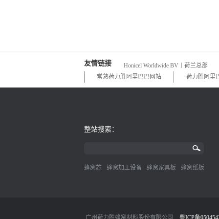
友情链接
Honicel Worldwide BV丨荷兰总部
常熟荷力胜阿里巴巴网站
荷力胜阿里
整站搜索：
蜂窝芯
蜂窝加工设备
蜂窝家具板
蜂窝纸板
广州荷力胜蜂窝材料股份有限公司
粤ICP备050454