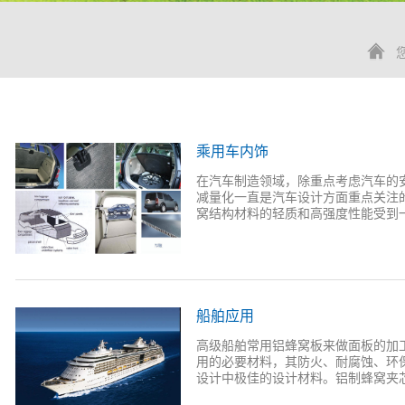
乘用车内饰
在汽车制造领域，除重点考虑汽车的
减量化一直是汽车设计方面重点关注
窝结构材料的轻质和高强度性能受到一些
厂家的青睐和应用。 蜂窝复合板采
中间层，使用发泡胶将蜂窝纸芯与玻
质复合板，用于代替汽车内部现有的
减轻电动汽车的重量、简化制造工艺
船舶应用
从而减少电动汽车的能源消耗。 荷
以及轮船、游艇等的内部装饰板材，
高级船舶常用铝蜂窝板来做面板的加
窝纸芯材料。 荷力胜蜂窝材料在汽车
用的必要材料，其防火、耐腐蚀、环
板、钢制结构板和实木板材的优良替
设计中极佳的设计材料。铝制蜂窝夹芯
抗压强度，更高的强度和抗弯特性；