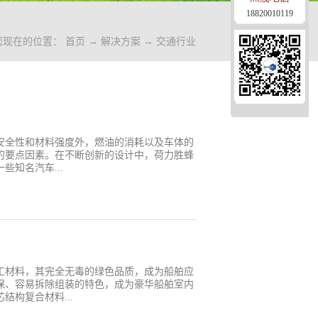
18820010119
您现在的位置：
首页
→
解决方案
→
交通行业
安全性和材料强度外，燃油的消耗以及车体的
的要点因素。在不断创新的设计中，荷力胜蜂
知名汽车...
用玻璃纤维布作为面层材料、蜂窝纸芯作为
璃纤维布粘结、定型、固化，制造出高性能轻
汽车内饰件，比如座椅结构件、尾箱隔板等以
、降低制造成本、提高零部件的可回收性能，
力胜蜂窝结构材料也可以用于大客车、火车
而航空制造业也开始考虑采用高品质荷力胜蜂
工材料，其完全无毒的绿色品质，成为船舶应
制造领域中的特点： 1、硬质纤维板、塑料
保、容易拆除组装的特色，成为豪华船舶室内
代板材；2、使用小孔径蜂窝纸芯提供最大的
结构复合材料...
3、比实芯板材节省材料、减轻重量，可提供