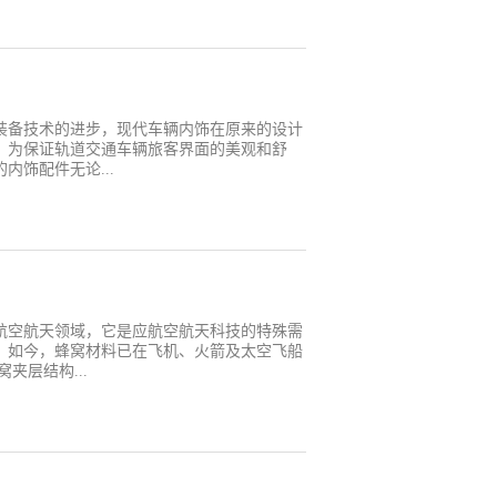
和优良的适应性；5、可完全再生循环利用，环
构尺寸大、强度要求高的结构件。
装备技术的进步，现代车辆内饰在原来的设计
，为保证轨道交通车辆旅客界面的美观和舒
内饰配件无论...
能上均已无法满足现代车辆内饰发展的要求，
运而生。 蜂窝板具有重量轻、刚度大的优
在蜂窝板的装饰面可以喷涂，也可用粘贴、真
很好，所以蜂窝板，尤其是铝蜂窝板在轨道交
广泛用于制作客室地板、 顶板、间壁隔板以
，原来一辆２５型铁路客车的胶合板材料地
航空航天领域，它是应航空航天科技的特殊需
组铝蜂窝板材料地板的重量仅仅约为0.8T，减
。如今，蜂窝材料已在飞机、火箭及太空飞船
夹层结构...
窝芯胶接而成。由于其具有质量轻、弯曲刚度
吸音、隔音和隔热性能好等优点，长期以来备
国家，蜂窝夹层结构复合材料已成功地大量应
、机身、尾翼、雷达罩及地板、内饰等部位。