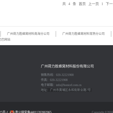
蜂窝夹层结构复合材料的设计和制造
共
4
条
首页
上一页
1
下一
材料、新工艺和新技术的发展，飞机
与孔格大小）、预浸料特性（流变特
择及使用与否均有新的特点，其结构
系。 飞机结构设计的基本原则是在
要求必然导致需利用稳定的薄蒙皮承
曲载荷的耦合作用。传统的飞机结构
广州荷力胜蜂窝材料南海分公司
广州荷力胜蜂窝材料常熟分公司
隔框等结构加强蒙皮，这样不可避免
结构形式之一是夹层结构，复合材料
巴巴网站
声隔音、抗冲击、耐疲劳等特点，已
广州荷力胜蜂窝材料股份有限公司
销售热线：020-32221900
传真：020-32221908
电子邮箱：info@honicel.com.cn
地址：广州市黄埔区永和街新业路7号
25号-1
粤公网安备44011202002065
Copyright ©2016