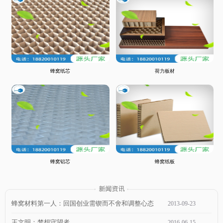
蜂窝纸芯
荷力板材
蜂窝铝芯
蜂窝纸板
蜂窝材料第一人：回国创业需锲而不舍和调整心态
2013
-
09
-
23
王文明：梦想守望者
2016
-
06
-
15