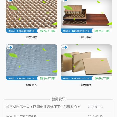
蜂窝纸芯
荷力板材
蜂窝铝芯
蜂窝纸板
蜂窝材料第一人：回国创业需锲而不舍和调整心态
2013
-
09
-
23
王文明：梦想守望者
2016
-
06
-
15