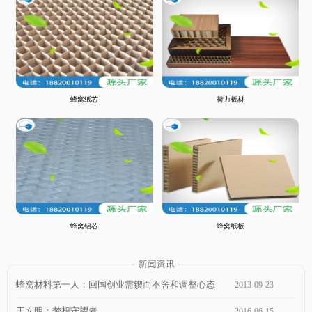
蜂窝纸芯
荷力板材
蜂窝铝芯
蜂窝纸板
蜂窝材料第一人：回国创业需锲而不舍和调整心态
2013
-
09
-
23
王文明：梦想守望者
2016
-
06
-
15