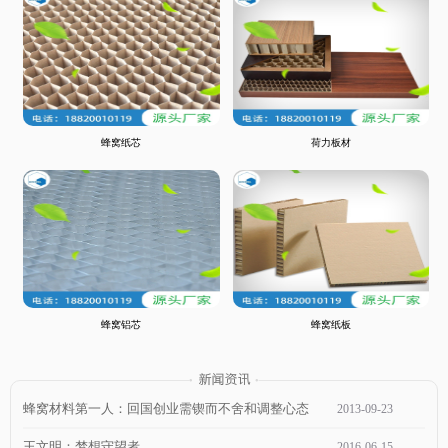
蜂窝纸芯
荷力板材
蜂窝铝芯
蜂窝纸板
蜂窝材料第一人：回国创业需锲而不舍和调整心态
2013
-
09
-
23
王文明：梦想守望者
2016
-
06
-
15