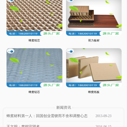
蜂窝纸芯
荷力板材
蜂窝铝芯
蜂窝纸板
蜂窝材料第一人：回国创业需锲而不舍和调整心态
2013
-
09
-
23
王文明：梦想守望者
2016
-
06
-
15