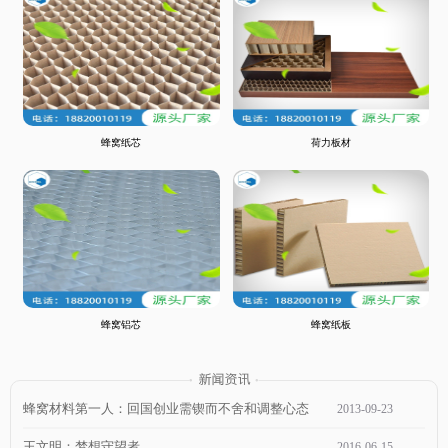
蜂窝纸芯
荷力板材
蜂窝铝芯
蜂窝纸板
蜂窝材料第一人：回国创业需锲而不舍和调整心态
2013
-
09
-
23
王文明：梦想守望者
2016
-
06
-
15