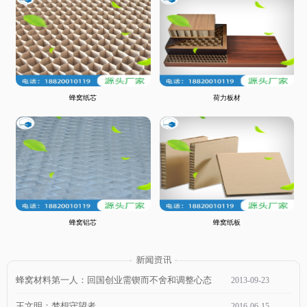
蜂窝纸芯
荷力板材
蜂窝铝芯
蜂窝纸板
蜂窝材料第一人：回国创业需锲而不舍和调整心态
2013
-
09
-
23
王文明：梦想守望者
2016
-
06
-
15