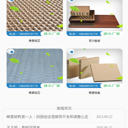
蜂窝纸芯
荷力板材
蜂窝铝芯
蜂窝纸板
蜂窝材料第一人：回国创业需锲而不舍和调整心态
2013
-
09
-
23
王文明：梦想守望者
2016
-
06
-
15