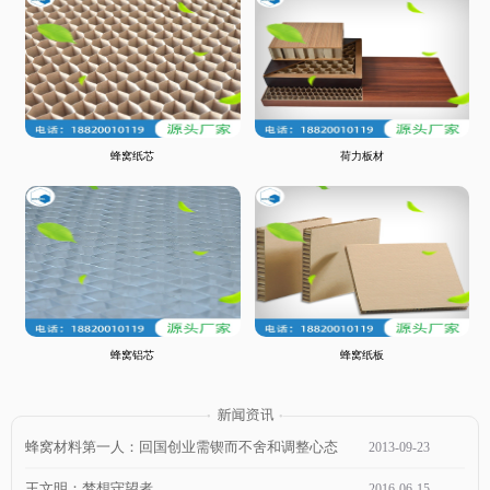
蜂窝纸芯
荷力板材
蜂窝铝芯
蜂窝纸板
蜂窝材料第一人：回国创业需锲而不舍和调整心态
2013
-
09
-
23
王文明：梦想守望者
2016
-
06
-
15