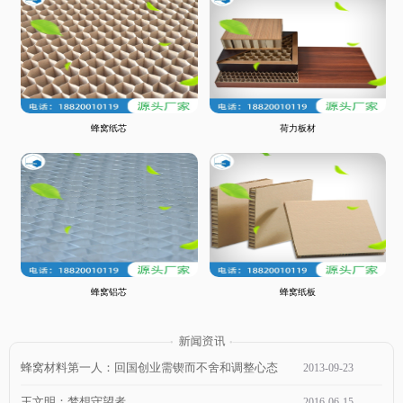
蜂窝纸芯
荷力板材
蜂窝铝芯
蜂窝纸板
蜂窝材料第一人：回国创业需锲而不舍和调整心态
2013
-
09
-
23
王文明：梦想守望者
2016
-
06
-
15