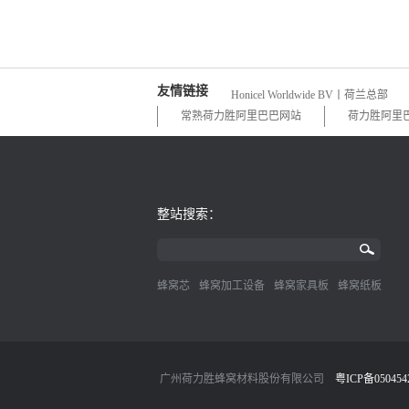
友情链接
Honicel Worldwide BV丨荷兰总部
常熟荷力胜阿里巴巴网站
荷力胜阿里
整站搜索：
蜂窝芯
蜂窝加工设备
蜂窝家具板
蜂窝纸板
广州荷力胜蜂窝材料股份有限公司
粤ICP备050454