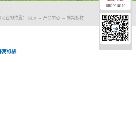
18820010119
您现在的位置：
首页
→
产品中心
→
蜂窝板材
蜂窝纸板