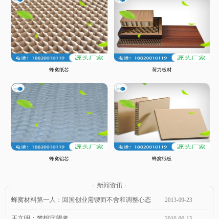
蜂窝纸芯
荷力板材
蜂窝铝芯
蜂窝纸板
蜂窝材料第一人：回国创业需锲而不舍和调整心态
2013
-
09
-
23
王文明：梦想守望者
2016
-
06
-
15