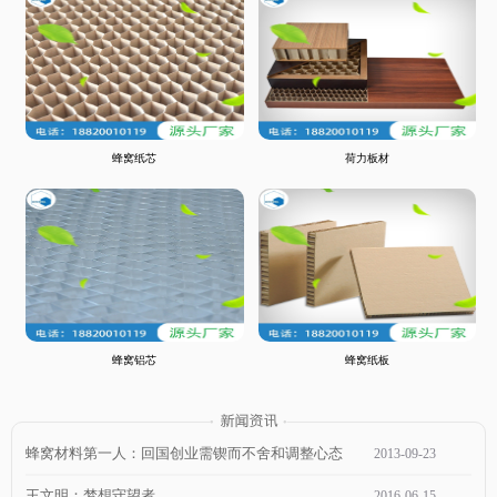
蜂窝纸芯
荷力板材
蜂窝铝芯
蜂窝纸板
蜂窝材料第一人：回国创业需锲而不舍和调整心态
2013
-
09
-
23
王文明：梦想守望者
2016
-
06
-
15