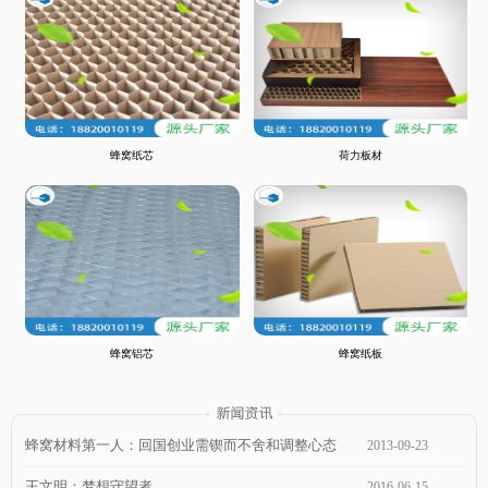
蜂窝纸芯
荷力板材
蜂窝铝芯
蜂窝纸板
蜂窝材料第一人：回国创业需锲而不舍和调整心态
2013
-
09
-
23
王文明：梦想守望者
2016
-
06
-
15