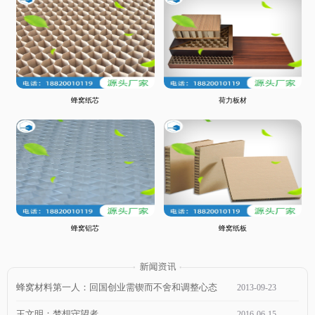
蜂窝纸芯
荷力板材
蜂窝铝芯
蜂窝纸板
蜂窝材料第一人：回国创业需锲而不舍和调整心态
2013
-
09
-
23
王文明：梦想守望者
2016
-
06
-
15