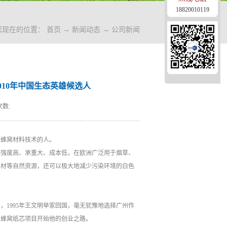
18820010119
您现在的位置：
首页
→
新闻动态
→
公司新闻
10年中国生态英雄候选人
数:
发蜂窝材料技术的人。
板强度高、承重大、成本低，在欧洲广泛用于烟草、
木材等自然资源，还可以极大地减少污染环境的白色
1995年王文明举家回国，毫无犹豫地选择广州作
以蜂窝纸芯项目开始他的创业之路。