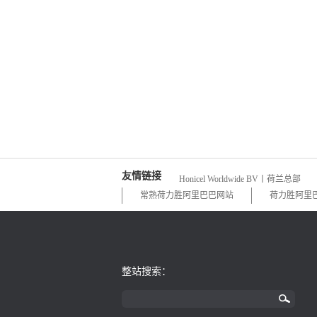
友情链接
Honicel Worldwide BV丨荷兰总部
常熟荷力胜阿里巴巴网站
荷力胜阿里
整站搜索：