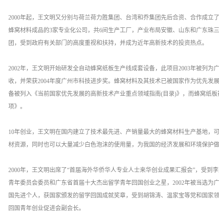
2000年起，王文明又分别与荷兰荷力胜集团、台湾和乔集团先后合资、合作成立
蜂窝材料成品的3家专业化公司，共6间生产工厂，产业布局安徽、山东和广东珠
团，受到政府有关部门的高度重视和扶持，并成为近年高新技术的投资热点。
2002年，王文明开始研发全自动蜂窝纸板生产线成套设备，此项目2003年被列为
收，并荣获2004年度广州市科技进步奖。蜂窝材料及其技术已被国家作为优先发
备被列入《当前国家优先发展的高新技术产业重点领域指南(目录)》，而蜂窝纸
项》。
10年创业，王文明在国内建立了技术最先进、产销量最大的蜂窝材料生产基地，
材资源，同时也可以大量减少白色泡沫的使用量，为我国的经济发展和环境保护
2000年，王文明出席了“首届海外华侨华人专业人士来华创业成果汇报会”，受到李
青年委员会委员和广东省首届十大杰出留学青年回国创业之星，2002年被当选为广
国先进个人，获国家颁发的留学回国成就奖章，受到胡锦涛、温家宝等党和国家领导
回国青年创业促进会副会长。