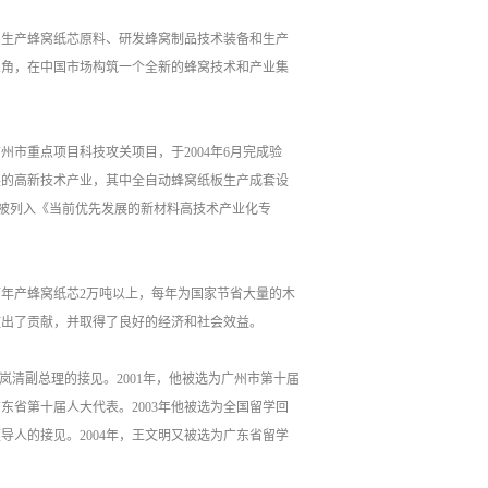
了生产蜂窝纸芯原料、研发蜂窝制品技术装备和生产
三角，在中国市场构筑一个全新的蜂窝技术和产业集
广州市重点项目科技攻关项目，于2004年6月完成验
展的高新技术产业，其中全自动蜂窝纸板生产成套设
板被列入《当前优先发展的新材料高技术产业化专
可年产蜂窝纸芯2万吨以上，每年为国家节省大量的木
做出了贡献，并取得了良好的经济和社会效益。
岚清副总理的接见。2001年，他被选为广州市第十届
东省第十届人大代表。2003年他被选为全国留学回
人的接见。2004年，王文明又被选为广东省留学