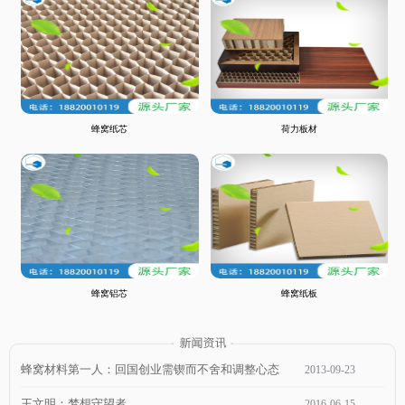
蜂窝纸芯
荷力板材
蜂窝铝芯
蜂窝纸板
蜂窝材料第一人：回国创业需锲而不舍和调整心态
2013
-
09
-
23
王文明：梦想守望者
2016
-
06
-
15