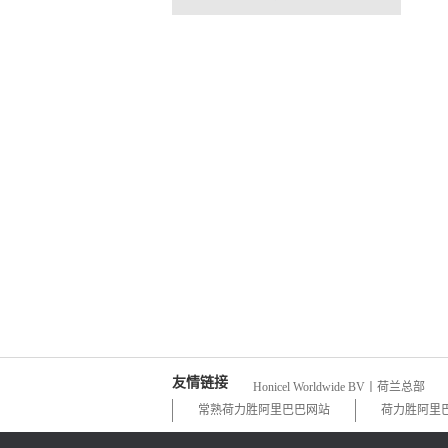
友情链接
Honicel Worldwide BV丨荷兰总部
常熟荷力胜阿里巴巴网站
荷力胜阿里