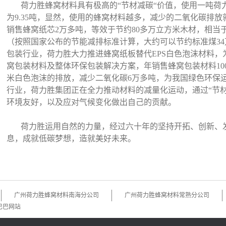
荷力胜蜂窝材料具有极高的“节材减碳“价值，使用一吨荷
为9.35吨，显然，使用的蜂窝材料越多，减少的二氧化碳排
销售蜂窝纸芯2万多吨，等效于节约80多万立方米木材，相当于
（按照国家公布的节能减排标准计算，大约可以节约标准煤34
包装行业，荷力胜大力推进蜂窝纸板替代EPS白色泡沫材料
窝包装材料及整体环保包装解决方案，年销售蜂窝包装材料100
米白色泡沫的排放，减少二氧化碳6万多吨，为我国绿色环保
行业，荷力胜集团正在全力推动材料的减量化运动，通过“节
环境友好，以及应对气候变化做出自己的贡献。
荷力胜运用自然的力量，经过六十年的坚持开拓、创新、发
息，成就低碳梦想，造就美好未来。
广州荷力胜蜂窝材料南海分公司
广州荷力胜蜂窝材料常熟分公司
巴巴网站