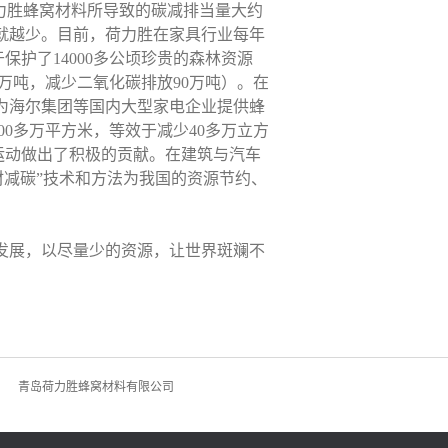
力胜蜂窝材料所导致的碳减排当量大约
放就越少。目前，荷力胜在家具行业每年
保护了14000多公顷珍贵的森林资源
万吨，减少二氧化碳排放90万吨）。在
，为海尔集团等国内大型家电企业提供蜂
0多万平方米，等效于减少40多万立方
运动做出了积极的贡献。在建筑与汽车
材减碳”技术和方法为我国的资源节约、
展，以尽量少的资源，让世界斑斓不
青岛荷力胜蜂窝材料有限公司