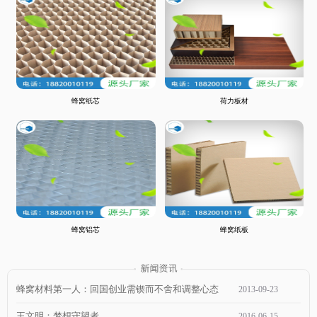
蜂窝纸芯
荷力板材
蜂窝铝芯
蜂窝纸板
蜂窝材料第一人：回国创业需锲而不舍和调整心态
2013
-
09
-
23
王文明：梦想守望者
2016
-
06
-
15