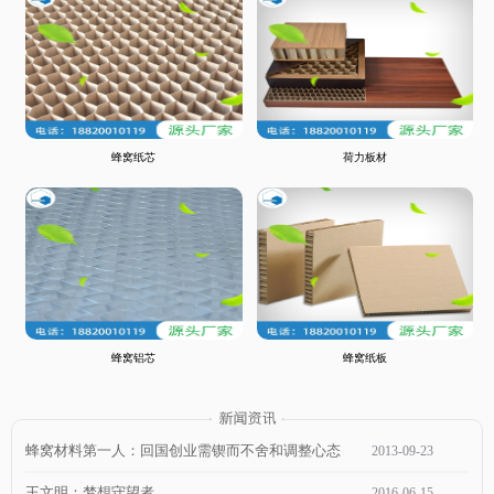
蜂窝纸芯
荷力板材
蜂窝铝芯
蜂窝纸板
蜂窝材料第一人：回国创业需锲而不舍和调整心态
2013
-
09
-
23
王文明：梦想守望者
2016
-
06
-
15