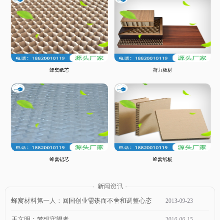
蜂窝纸芯
荷力板材
蜂窝铝芯
蜂窝纸板
蜂窝材料第一人：回国创业需锲而不舍和调整心态
2013
-
09
-
23
王文明：梦想守望者
2016
-
06
-
15