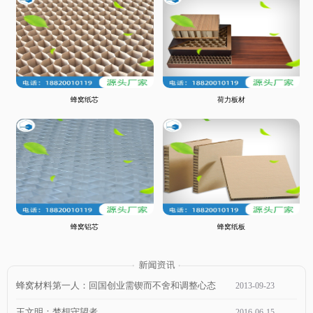
蜂窝纸芯
荷力板材
蜂窝铝芯
蜂窝纸板
蜂窝材料第一人：回国创业需锲而不舍和调整心态
2013
-
09
-
23
王文明：梦想守望者
2016
-
06
-
15