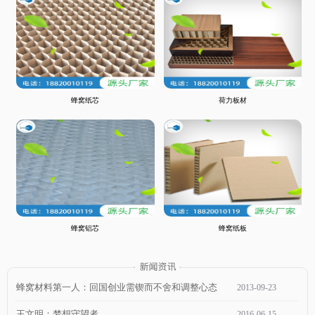
蜂窝纸芯
荷力板材
蜂窝铝芯
蜂窝纸板
蜂窝材料第一人：回国创业需锲而不舍和调整心态
2013
-
09
-
23
王文明：梦想守望者
2016
-
06
-
15