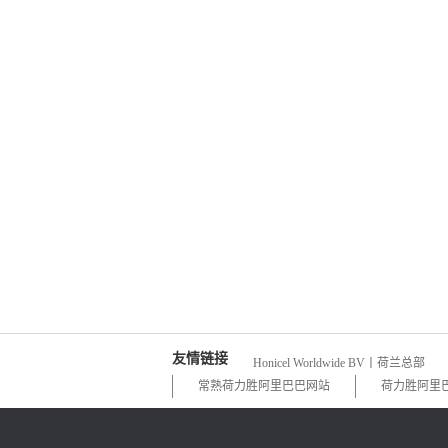
友情链接
Honicel Worldwide BV丨荷兰总部
常熟荷力胜阿里巴巴网站
荷力胜阿里