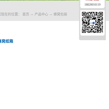
18820010119
您现在的位置：
首页
→
产品中心
→
蜂窝包装
蜂窝纸箱