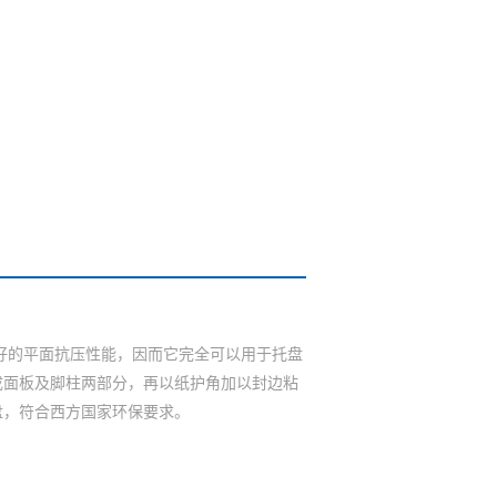
好的平面抗压性能，因而它完全可以用于托盘
成面板及脚柱两部分，再以纸护角加以封边粘
盘，符合西方国家环保要求。
；