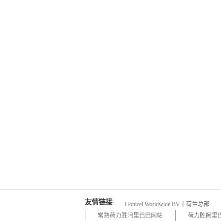
友情链接
Honicel Worldwide BV丨荷兰总部
常熟荷力胜阿里巴巴网站
荷力胜阿里