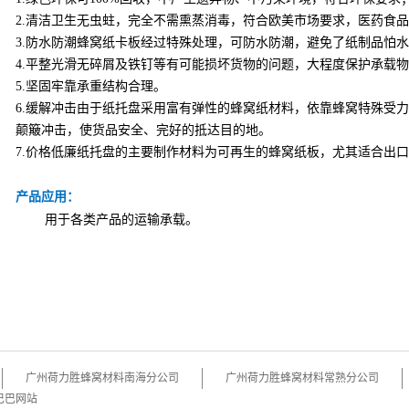
2.清洁卫生无虫蛀，完全不需熏蒸消毒，符合欧美市场要求，医药食
3.防水防潮蜂窝纸卡板经过特殊处理，可防水防潮，避免了纸制品怕
4.平整光滑无碎屑及铁钉等有可能损坏货物的问题，大程度保护承载
5.坚固牢靠承重结构合理。
6.
缓解冲击由于纸托盘采用富有弹性的蜂窝纸材料，依靠蜂窝特殊受力
颠簸冲击，使货品安全、完好的抵达目的地。
7.价格低廉纸托盘的主要制作材料为可再生的蜂窝纸板，尤其适合出
产品应用：
用于各类产品的运输承载。
广州荷力胜蜂窝材料南海分公司
广州荷力胜蜂窝材料常熟分公司
巴巴网站