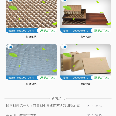
蜂窝纸芯
荷力板材
蜂窝铝芯
蜂窝纸板
蜂窝材料第一人：回国创业需锲而不舍和调整心态
2013
-
09
-
23
王文明：梦想守望者
2016
-
06
-
15