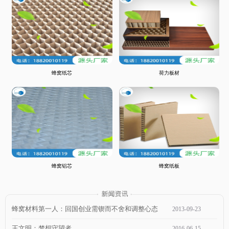
蜂窝纸芯
荷力板材
蜂窝铝芯
蜂窝纸板
蜂窝材料第一人：回国创业需锲而不舍和调整心态
2013
-
09
-
23
王文明：梦想守望者
2016
-
06
-
15