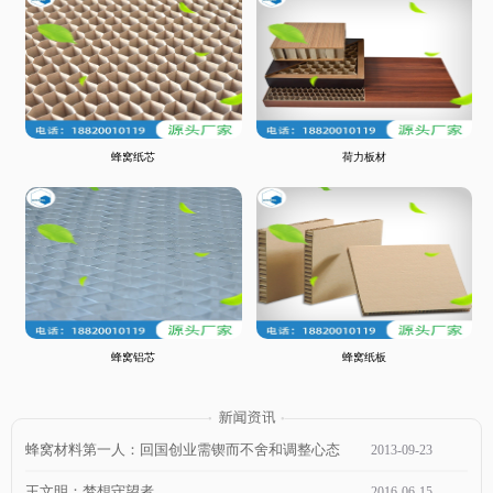
蜂窝纸芯
荷力板材
蜂窝铝芯
蜂窝纸板
蜂窝材料第一人：回国创业需锲而不舍和调整心态
2013
-
09
-
23
王文明：梦想守望者
2016
-
06
-
15