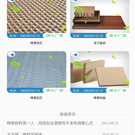
蜂窝纸芯
荷力板材
蜂窝铝芯
蜂窝纸板
蜂窝材料第一人：回国创业需锲而不舍和调整心态
2013
-
09
-
23
王文明：梦想守望者
2016
-
06
-
15