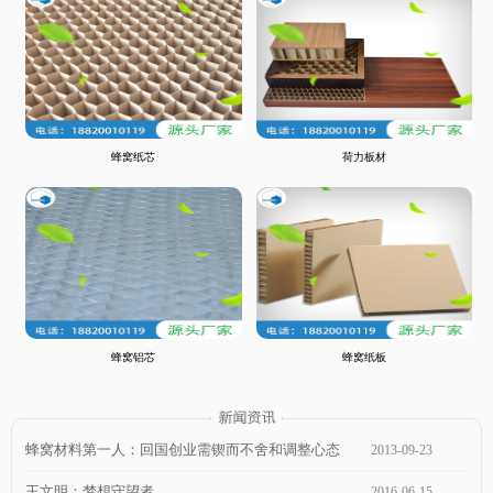
蜂窝纸芯
荷力板材
蜂窝铝芯
蜂窝纸板
蜂窝材料第一人：回国创业需锲而不舍和调整心态
2013
-
09
-
23
王文明：梦想守望者
2016
-
06
-
15